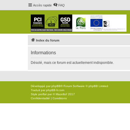
Accès rapide
FAQ
Index du forum
Informations
Désolé, mais ce forum est actuellement indisponible.
Développé par
phpBB
® Forum Software © phpBB Limited
Traduit par
phpBB-fr.com
Style
proflat
par ©
Mazeltof
2017
Confidentialité
|
Conditions