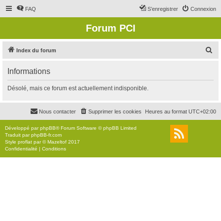
FAQ
S’enregistrer
Connexion
Forum PCI
R
Index du forum
e
Informations
c
h
Désolé, mais ce forum est actuellement indisponible.
e
r
Nous contacter
Supprimer les cookies
Heures au format
UTC+02:00
c
Développé par
phpBB
® Forum Software © phpBB Limited
h
Traduit par
phpBB-fr.com
Style
proflat
par ©
Mazeltof
2017
e
Confidentialité
|
Conditions
r