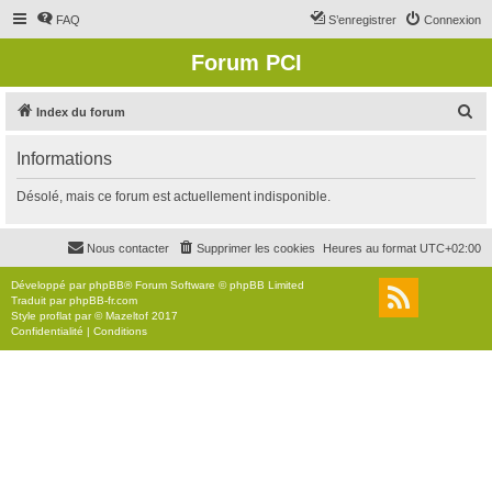
FAQ
S’enregistrer
Connexion
Forum PCI
R
Index du forum
e
Informations
c
h
Désolé, mais ce forum est actuellement indisponible.
e
r
Nous contacter
Supprimer les cookies
Heures au format
UTC+02:00
c
Développé par
phpBB
® Forum Software © phpBB Limited
h
Traduit par
phpBB-fr.com
Style
proflat
par ©
Mazeltof
2017
e
Confidentialité
|
Conditions
r