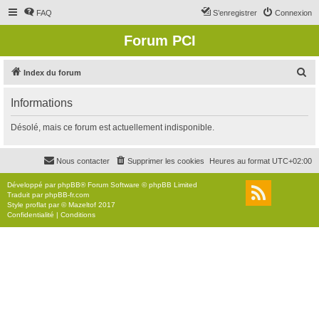
FAQ
S’enregistrer
Connexion
Forum PCI
R
Index du forum
e
Informations
c
h
Désolé, mais ce forum est actuellement indisponible.
e
r
Nous contacter
Supprimer les cookies
Heures au format
UTC+02:00
c
Développé par
phpBB
® Forum Software © phpBB Limited
h
Traduit par
phpBB-fr.com
Style
proflat
par ©
Mazeltof
2017
e
Confidentialité
|
Conditions
r