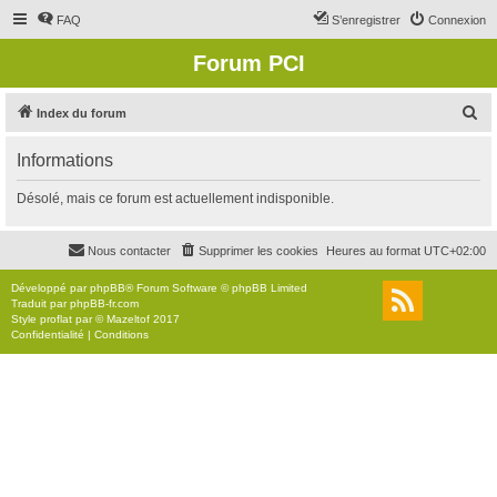
FAQ
S’enregistrer
Connexion
Forum PCI
R
Index du forum
e
Informations
c
h
Désolé, mais ce forum est actuellement indisponible.
e
r
Nous contacter
Supprimer les cookies
Heures au format
UTC+02:00
c
Développé par
phpBB
® Forum Software © phpBB Limited
h
Traduit par
phpBB-fr.com
Style
proflat
par ©
Mazeltof
2017
e
Confidentialité
|
Conditions
r