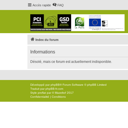
Accès rapide
FAQ
Index du forum
Informations
Désolé, mais ce forum est actuellement indisponible.
Développé par
phpBB
® Forum Software © phpBB Limited
Traduit par
phpBB-fr.com
Style
proflat
par ©
Mazeltof
2017
Confidentialité
|
Conditions