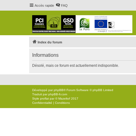
Accès rapide
FAQ
Index du forum
Informations
Désolé, mais ce forum est actuellement indisponible.
Développé par
phpBB
® Forum Software © phpBB Limited
Traduit par
phpBB-fr.com
Style
proflat
par ©
Mazeltof
2017
Confidentialité
|
Conditions