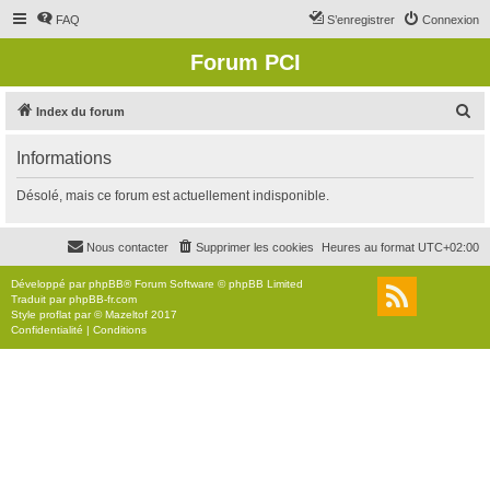
FAQ
S’enregistrer
Connexion
Forum PCI
R
Index du forum
e
Informations
c
h
Désolé, mais ce forum est actuellement indisponible.
e
r
Nous contacter
Supprimer les cookies
Heures au format
UTC+02:00
c
Développé par
phpBB
® Forum Software © phpBB Limited
h
Traduit par
phpBB-fr.com
Style
proflat
par ©
Mazeltof
2017
e
Confidentialité
|
Conditions
r