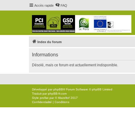
Accès rapide
FAQ
Index du forum
Informations
Désolé, mais ce forum est actuellement indisponible.
Développé par
phpBB
® Forum Software © phpBB Limited
Traduit par
phpBB-fr.com
Style
proflat
par ©
Mazeltof
2017
Confidentialité
|
Conditions