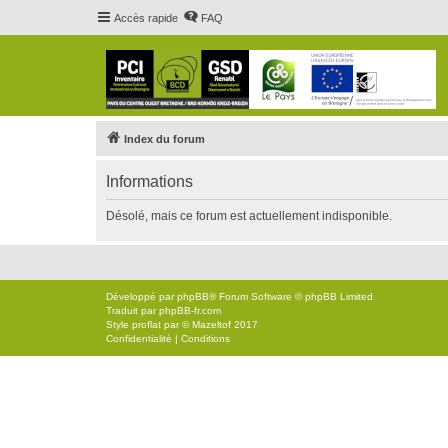
Accès rapide
FAQ
Index du forum
Informations
Désolé, mais ce forum est actuellement indisponible.
Développé par
phpBB
® Forum Software © phpBB Limited
Traduit par
phpBB-fr.com
Style
proflat
par ©
Mazeltof
2017
Confidentialité
|
Conditions