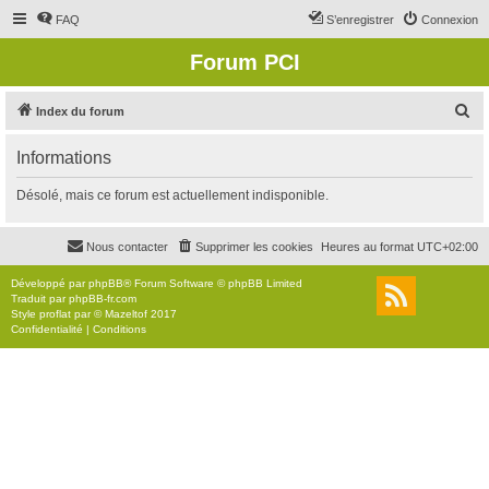
FAQ
S’enregistrer
Connexion
Forum PCI
R
Index du forum
e
Informations
c
h
Désolé, mais ce forum est actuellement indisponible.
e
r
Nous contacter
Supprimer les cookies
Heures au format
UTC+02:00
c
Développé par
phpBB
® Forum Software © phpBB Limited
h
Traduit par
phpBB-fr.com
Style
proflat
par ©
Mazeltof
2017
e
Confidentialité
|
Conditions
r