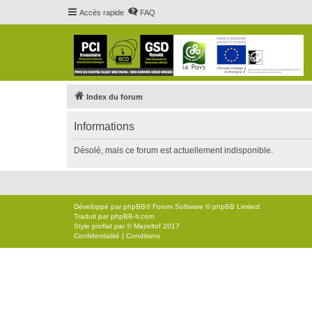
Accès rapide
FAQ
Index du forum
Informations
Désolé, mais ce forum est actuellement indisponible.
Développé par
phpBB
® Forum Software © phpBB Limited
Traduit par
phpBB-fr.com
Style
proflat
par ©
Mazeltof
2017
Confidentialité
|
Conditions