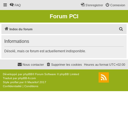
FAQ
S’enregistrer
Connexion
Forum PCI
R
Index du forum
e
Informations
c
h
Désolé, mais ce forum est actuellement indisponible.
e
r
Nous contacter
Supprimer les cookies
Heures au format
UTC+02:00
c
Développé par
phpBB
® Forum Software © phpBB Limited
h
Traduit par
phpBB-fr.com
Style
proflat
par ©
Mazeltof
2017
e
Confidentialité
|
Conditions
r