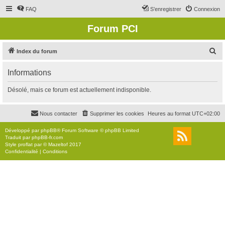
FAQ
S’enregistrer
Connexion
Forum PCI
R
Index du forum
e
Informations
c
h
Désolé, mais ce forum est actuellement indisponible.
e
r
Nous contacter
Supprimer les cookies
Heures au format
UTC+02:00
c
Développé par
phpBB
® Forum Software © phpBB Limited
h
Traduit par
phpBB-fr.com
Style
proflat
par ©
Mazeltof
2017
e
Confidentialité
|
Conditions
r