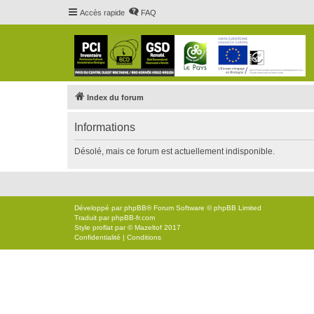
Accès rapide
FAQ
Index du forum
Informations
Désolé, mais ce forum est actuellement indisponible.
Développé par
phpBB
® Forum Software © phpBB Limited
Traduit par
phpBB-fr.com
Style
proflat
par ©
Mazeltof
2017
Confidentialité
|
Conditions