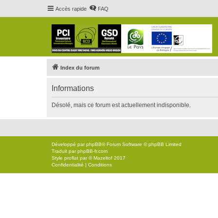
Accès rapide
FAQ
Index du forum
Informations
Désolé, mais ce forum est actuellement indisponible.
Développé par
phpBB
® Forum Software © phpBB Limited
Traduit par
phpBB-fr.com
Style
proflat
par ©
Mazeltof
2017
Confidentialité
|
Conditions