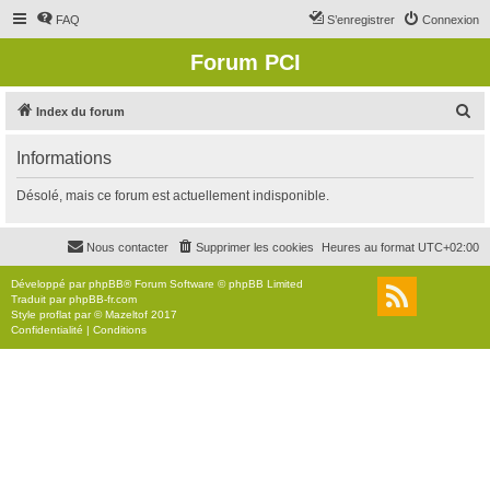
FAQ
S’enregistrer
Connexion
Forum PCI
R
Index du forum
e
Informations
c
h
Désolé, mais ce forum est actuellement indisponible.
e
r
Nous contacter
Supprimer les cookies
Heures au format
UTC+02:00
c
Développé par
phpBB
® Forum Software © phpBB Limited
h
Traduit par
phpBB-fr.com
Style
proflat
par ©
Mazeltof
2017
e
Confidentialité
|
Conditions
r