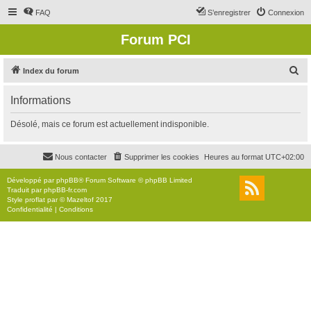
FAQ
S’enregistrer
Connexion
Forum PCI
R
Index du forum
e
Informations
c
h
Désolé, mais ce forum est actuellement indisponible.
e
r
Nous contacter
Supprimer les cookies
Heures au format
UTC+02:00
c
Développé par
phpBB
® Forum Software © phpBB Limited
h
Traduit par
phpBB-fr.com
Style
proflat
par ©
Mazeltof
2017
e
Confidentialité
|
Conditions
r