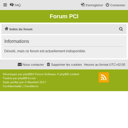
FAQ
S’enregistrer
Connexion
Forum PCI
R
Index du forum
e
Informations
c
h
Désolé, mais ce forum est actuellement indisponible.
e
r
Nous contacter
Supprimer les cookies
Heures au format
UTC+02:00
c
Développé par
phpBB
® Forum Software © phpBB Limited
h
Traduit par
phpBB-fr.com
Style
proflat
par ©
Mazeltof
2017
e
Confidentialité
|
Conditions
r