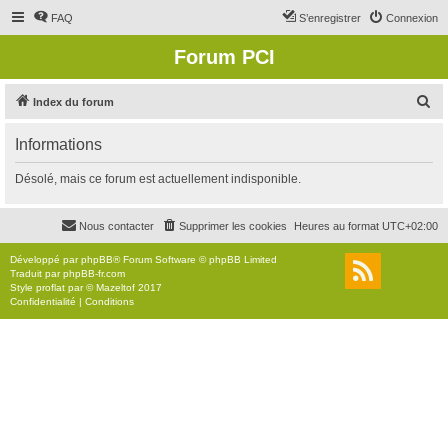
FAQ
S’enregistrer
Connexion
Forum PCI
R
Index du forum
e
Informations
c
h
Désolé, mais ce forum est actuellement indisponible.
e
r
Nous contacter
Supprimer les cookies
Heures au format
UTC+02:00
c
Développé par
phpBB
® Forum Software © phpBB Limited
h
Traduit par
phpBB-fr.com
Style
proflat
par ©
Mazeltof
2017
e
Confidentialité
|
Conditions
r