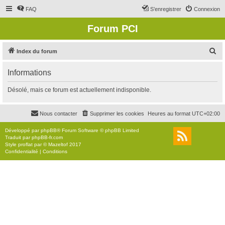
FAQ
S’enregistrer
Connexion
Forum PCI
R
Index du forum
e
Informations
c
h
Désolé, mais ce forum est actuellement indisponible.
e
r
Nous contacter
Supprimer les cookies
Heures au format
UTC+02:00
c
Développé par
phpBB
® Forum Software © phpBB Limited
h
Traduit par
phpBB-fr.com
Style
proflat
par ©
Mazeltof
2017
e
Confidentialité
|
Conditions
r