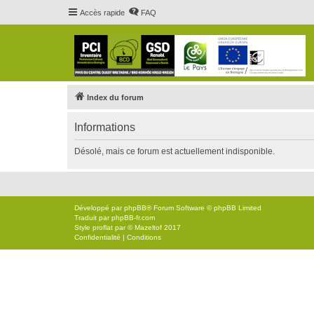
Accès rapide
FAQ
Index du forum
Informations
Désolé, mais ce forum est actuellement indisponible.
Développé par
phpBB
® Forum Software © phpBB Limited
Traduit par
phpBB-fr.com
Style
proflat
par ©
Mazeltof
2017
Confidentialité
|
Conditions