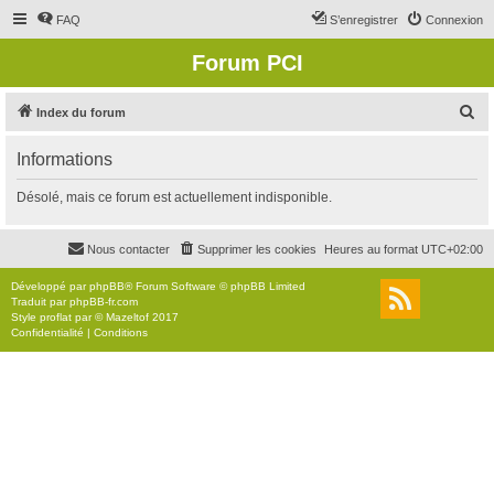
FAQ
S’enregistrer
Connexion
Forum PCI
R
Index du forum
e
Informations
c
h
Désolé, mais ce forum est actuellement indisponible.
e
r
Nous contacter
Supprimer les cookies
Heures au format
UTC+02:00
c
Développé par
phpBB
® Forum Software © phpBB Limited
h
Traduit par
phpBB-fr.com
Style
proflat
par ©
Mazeltof
2017
e
Confidentialité
|
Conditions
r