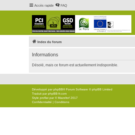
Accès rapide
FAQ
Index du forum
Informations
Désolé, mais ce forum est actuellement indisponible.
Développé par
phpBB
® Forum Software © phpBB Limited
Traduit par
phpBB-fr.com
Style
proflat
par ©
Mazeltof
2017
Confidentialité
|
Conditions