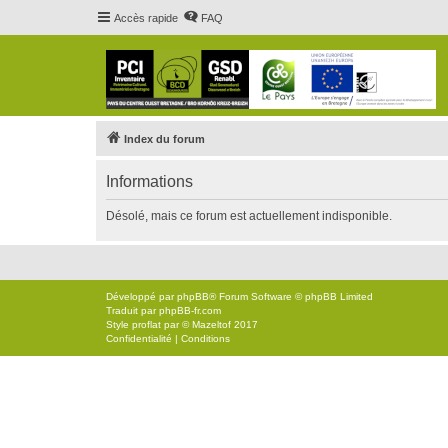
Accès rapide
FAQ
Index du forum
Informations
Désolé, mais ce forum est actuellement indisponible.
Développé par
phpBB
® Forum Software © phpBB Limited
Traduit par
phpBB-fr.com
Style
proflat
par ©
Mazeltof
2017
Confidentialité
|
Conditions