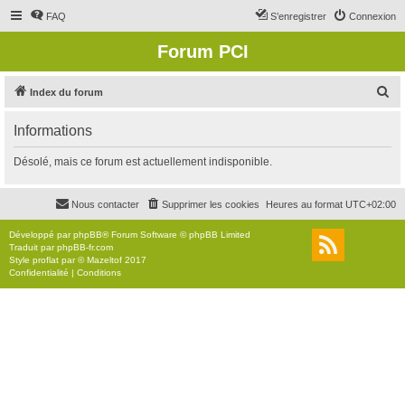
FAQ
S’enregistrer
Connexion
Forum PCI
R
Index du forum
e
Informations
c
h
Désolé, mais ce forum est actuellement indisponible.
e
r
Nous contacter
Supprimer les cookies
Heures au format
UTC+02:00
c
Développé par
phpBB
® Forum Software © phpBB Limited
h
Traduit par
phpBB-fr.com
Style
proflat
par ©
Mazeltof
2017
e
Confidentialité
|
Conditions
r