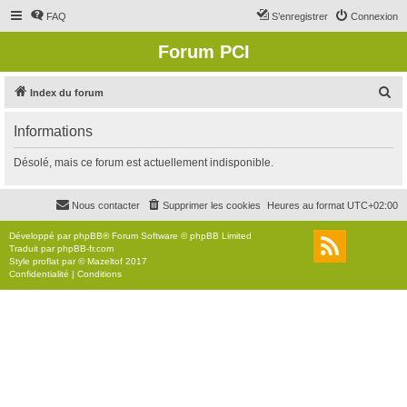
FAQ
S’enregistrer
Connexion
Forum PCI
R
Index du forum
e
Informations
c
h
Désolé, mais ce forum est actuellement indisponible.
e
r
Nous contacter
Supprimer les cookies
Heures au format
UTC+02:00
c
Développé par
phpBB
® Forum Software © phpBB Limited
h
Traduit par
phpBB-fr.com
Style
proflat
par ©
Mazeltof
2017
e
Confidentialité
|
Conditions
r