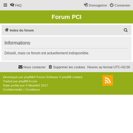
FAQ
S’enregistrer
Connexion
Forum PCI
R
Index du forum
e
Informations
c
h
Désolé, mais ce forum est actuellement indisponible.
e
r
Nous contacter
Supprimer les cookies
Heures au format
UTC+02:00
c
Développé par
phpBB
® Forum Software © phpBB Limited
h
Traduit par
phpBB-fr.com
Style
proflat
par ©
Mazeltof
2017
e
Confidentialité
|
Conditions
r