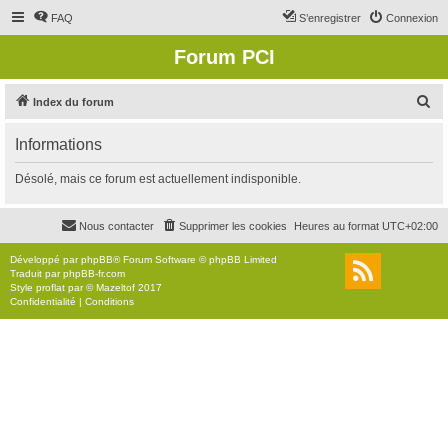
FAQ
S’enregistrer
Connexion
Forum PCI
R
Index du forum
e
Informations
c
h
Désolé, mais ce forum est actuellement indisponible.
e
r
Nous contacter
Supprimer les cookies
Heures au format
UTC+02:00
c
Développé par
phpBB
® Forum Software © phpBB Limited
h
Traduit par
phpBB-fr.com
Style
proflat
par ©
Mazeltof
2017
e
Confidentialité
|
Conditions
r