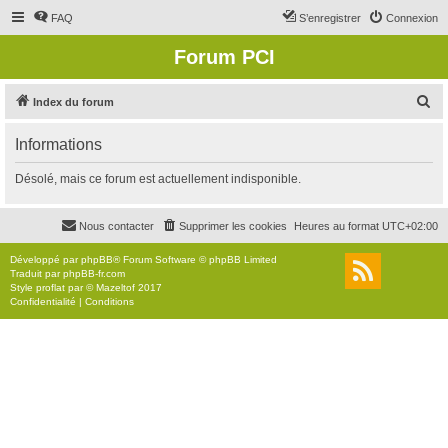
FAQ
S’enregistrer
Connexion
Forum PCI
R
Index du forum
e
Informations
c
h
Désolé, mais ce forum est actuellement indisponible.
e
r
Nous contacter
Supprimer les cookies
Heures au format
UTC+02:00
c
Développé par
phpBB
® Forum Software © phpBB Limited
h
Traduit par
phpBB-fr.com
Style
proflat
par ©
Mazeltof
2017
e
Confidentialité
|
Conditions
r