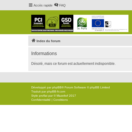
Accès rapide
FAQ
Index du forum
Informations
Désolé, mais ce forum est actuellement indisponible.
Développé par
phpBB
® Forum Software © phpBB Limited
Traduit par
phpBB-fr.com
Style
proflat
par ©
Mazeltof
2017
Confidentialité
|
Conditions