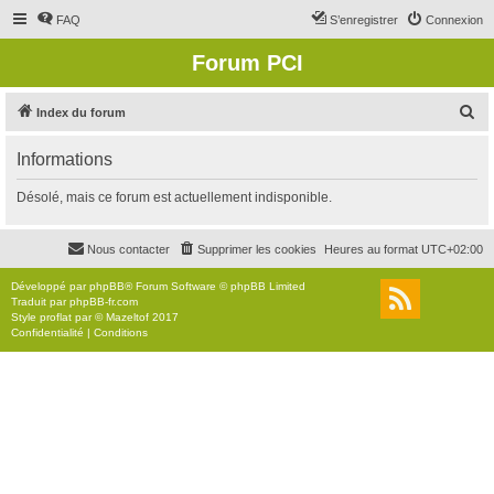
FAQ
S’enregistrer
Connexion
Forum PCI
R
Index du forum
e
Informations
c
h
Désolé, mais ce forum est actuellement indisponible.
e
r
Nous contacter
Supprimer les cookies
Heures au format
UTC+02:00
c
Développé par
phpBB
® Forum Software © phpBB Limited
h
Traduit par
phpBB-fr.com
Style
proflat
par ©
Mazeltof
2017
e
Confidentialité
|
Conditions
r