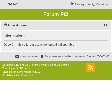
FAQ
S’enregistrer
Connexion
Forum PCI
R
Index du forum
e
Informations
c
h
Désolé, mais ce forum est actuellement indisponible.
e
r
Nous contacter
Supprimer les cookies
Heures au format
UTC+02:00
c
Développé par
phpBB
® Forum Software © phpBB Limited
h
Traduit par
phpBB-fr.com
Style
proflat
par ©
Mazeltof
2017
e
Confidentialité
|
Conditions
r