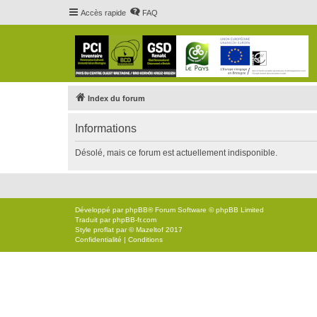
Accès rapide
FAQ
Index du forum
Informations
Désolé, mais ce forum est actuellement indisponible.
Développé par
phpBB
® Forum Software © phpBB Limited
Traduit par
phpBB-fr.com
Style
proflat
par ©
Mazeltof
2017
Confidentialité
|
Conditions