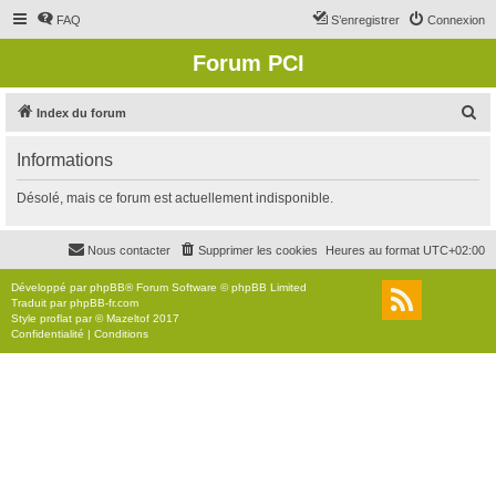
FAQ
S’enregistrer
Connexion
Forum PCI
R
Index du forum
e
Informations
c
h
Désolé, mais ce forum est actuellement indisponible.
e
r
Nous contacter
Supprimer les cookies
Heures au format
UTC+02:00
c
Développé par
phpBB
® Forum Software © phpBB Limited
h
Traduit par
phpBB-fr.com
Style
proflat
par ©
Mazeltof
2017
e
Confidentialité
|
Conditions
r