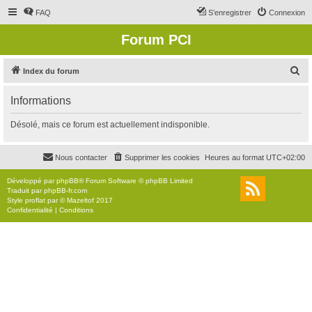
FAQ
S’enregistrer
Connexion
Forum PCI
R
Index du forum
e
Informations
c
h
Désolé, mais ce forum est actuellement indisponible.
e
r
Nous contacter
Supprimer les cookies
Heures au format
UTC+02:00
c
Développé par
phpBB
® Forum Software © phpBB Limited
h
Traduit par
phpBB-fr.com
Style
proflat
par ©
Mazeltof
2017
e
Confidentialité
|
Conditions
r