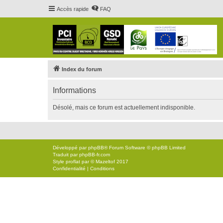
Accès rapide
FAQ
Index du forum
Informations
Désolé, mais ce forum est actuellement indisponible.
Développé par
phpBB
® Forum Software © phpBB Limited
Traduit par
phpBB-fr.com
Style
proflat
par ©
Mazeltof
2017
Confidentialité
|
Conditions