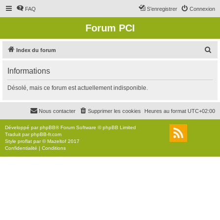
FAQ
S’enregistrer
Connexion
Forum PCI
R
Index du forum
e
Informations
c
h
Désolé, mais ce forum est actuellement indisponible.
e
r
Nous contacter
Supprimer les cookies
Heures au format
UTC+02:00
c
Développé par
phpBB
® Forum Software © phpBB Limited
h
Traduit par
phpBB-fr.com
Style
proflat
par ©
Mazeltof
2017
e
Confidentialité
|
Conditions
r