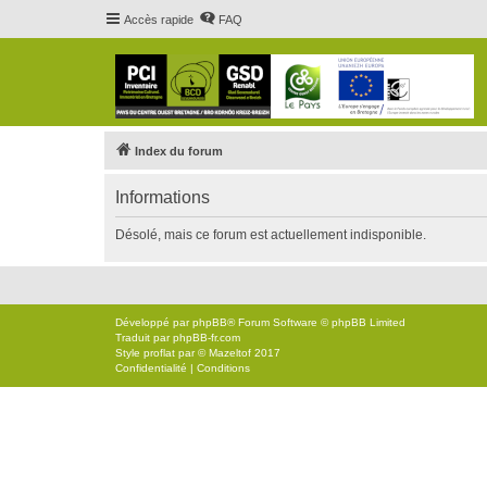
Accès rapide
FAQ
Index du forum
Informations
Désolé, mais ce forum est actuellement indisponible.
Développé par
phpBB
® Forum Software © phpBB Limited
Traduit par
phpBB-fr.com
Style
proflat
par ©
Mazeltof
2017
Confidentialité
|
Conditions