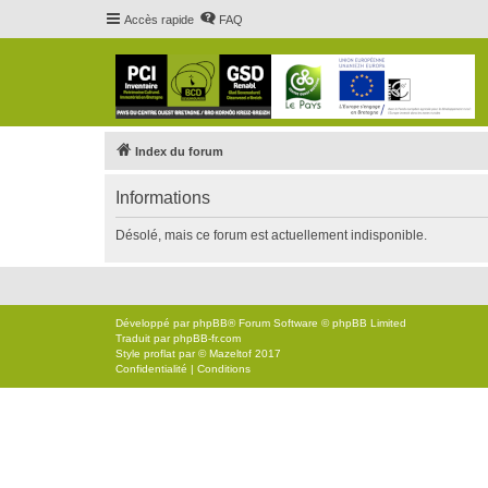
Accès rapide
FAQ
Index du forum
Informations
Désolé, mais ce forum est actuellement indisponible.
Développé par
phpBB
® Forum Software © phpBB Limited
Traduit par
phpBB-fr.com
Style
proflat
par ©
Mazeltof
2017
Confidentialité
|
Conditions