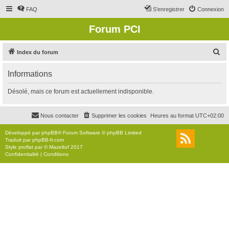
FAQ
S’enregistrer
Connexion
Forum PCI
R
Index du forum
e
Informations
c
h
Désolé, mais ce forum est actuellement indisponible.
e
r
Nous contacter
Supprimer les cookies
Heures au format
UTC+02:00
c
Développé par
phpBB
® Forum Software © phpBB Limited
h
Traduit par
phpBB-fr.com
Style
proflat
par ©
Mazeltof
2017
e
Confidentialité
|
Conditions
r