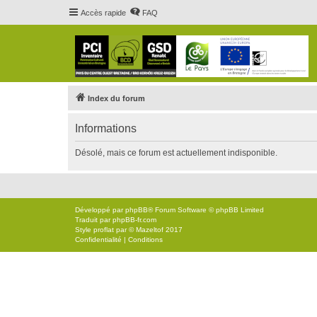
Accès rapide
FAQ
Index du forum
Informations
Désolé, mais ce forum est actuellement indisponible.
Développé par
phpBB
® Forum Software © phpBB Limited
Traduit par
phpBB-fr.com
Style
proflat
par ©
Mazeltof
2017
Confidentialité
|
Conditions