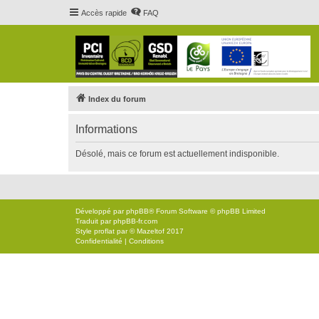
Accès rapide
FAQ
Index du forum
Informations
Désolé, mais ce forum est actuellement indisponible.
Développé par
phpBB
® Forum Software © phpBB Limited
Traduit par
phpBB-fr.com
Style
proflat
par ©
Mazeltof
2017
Confidentialité
|
Conditions