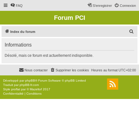
FAQ
S’enregistrer
Connexion
Forum PCI
R
Index du forum
e
Informations
c
h
Désolé, mais ce forum est actuellement indisponible.
e
r
Nous contacter
Supprimer les cookies
Heures au format
UTC+02:00
c
Développé par
phpBB
® Forum Software © phpBB Limited
h
Traduit par
phpBB-fr.com
Style
proflat
par ©
Mazeltof
2017
e
Confidentialité
|
Conditions
r