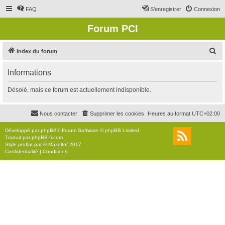
FAQ
S’enregistrer
Connexion
Forum PCI
R
Index du forum
e
Informations
c
h
Désolé, mais ce forum est actuellement indisponible.
e
r
Nous contacter
Supprimer les cookies
Heures au format
UTC+02:00
c
Développé par
phpBB
® Forum Software © phpBB Limited
h
Traduit par
phpBB-fr.com
Style
proflat
par ©
Mazeltof
2017
e
Confidentialité
|
Conditions
r