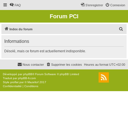
FAQ
S’enregistrer
Connexion
Forum PCI
R
Index du forum
e
Informations
c
h
Désolé, mais ce forum est actuellement indisponible.
e
r
Nous contacter
Supprimer les cookies
Heures au format
UTC+02:00
c
Développé par
phpBB
® Forum Software © phpBB Limited
h
Traduit par
phpBB-fr.com
Style
proflat
par ©
Mazeltof
2017
e
Confidentialité
|
Conditions
r