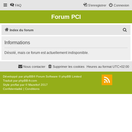
FAQ
S’enregistrer
Connexion
Forum PCI
R
Index du forum
e
Informations
c
h
Désolé, mais ce forum est actuellement indisponible.
e
r
Nous contacter
Supprimer les cookies
Heures au format
UTC+02:00
c
Développé par
phpBB
® Forum Software © phpBB Limited
h
Traduit par
phpBB-fr.com
Style
proflat
par ©
Mazeltof
2017
e
Confidentialité
|
Conditions
r