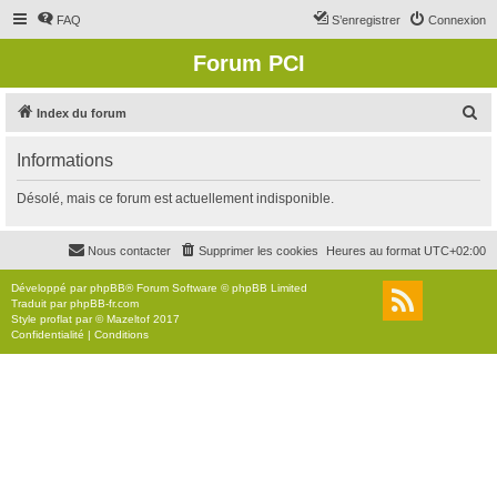
FAQ
S’enregistrer
Connexion
Forum PCI
R
Index du forum
e
Informations
c
h
Désolé, mais ce forum est actuellement indisponible.
e
r
Nous contacter
Supprimer les cookies
Heures au format
UTC+02:00
c
Développé par
phpBB
® Forum Software © phpBB Limited
h
Traduit par
phpBB-fr.com
Style
proflat
par ©
Mazeltof
2017
e
Confidentialité
|
Conditions
r