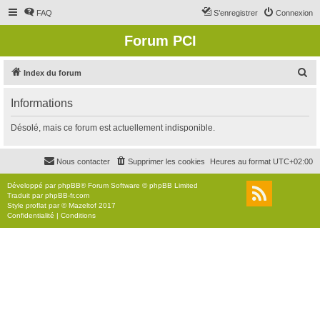
FAQ
S’enregistrer
Connexion
Forum PCI
R
Index du forum
e
Informations
c
h
Désolé, mais ce forum est actuellement indisponible.
e
r
Nous contacter
Supprimer les cookies
Heures au format
UTC+02:00
c
Développé par
phpBB
® Forum Software © phpBB Limited
h
Traduit par
phpBB-fr.com
Style
proflat
par ©
Mazeltof
2017
e
Confidentialité
|
Conditions
r