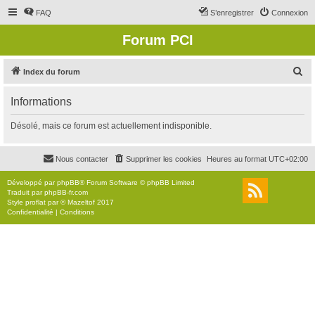
FAQ
S’enregistrer
Connexion
Forum PCI
R
Index du forum
e
Informations
c
h
Désolé, mais ce forum est actuellement indisponible.
e
r
Nous contacter
Supprimer les cookies
Heures au format
UTC+02:00
c
Développé par
phpBB
® Forum Software © phpBB Limited
h
Traduit par
phpBB-fr.com
Style
proflat
par ©
Mazeltof
2017
e
Confidentialité
|
Conditions
r